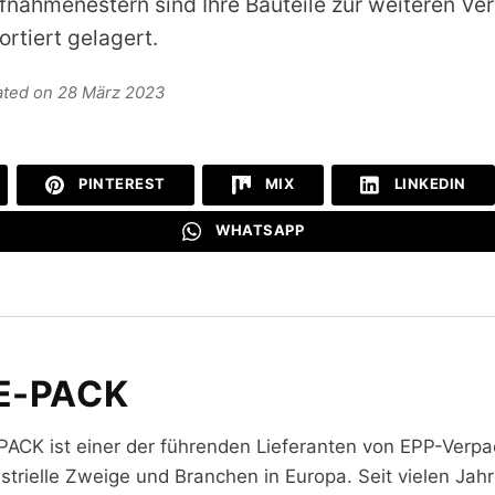
ahmenestern sind Ihre Bauteile zur weiteren V
ortiert gelagert.
dated on 28 März 2023
PINTEREST
MIX
LINKEDIN
WHATSAPP
E-PACK
PACK ist einer der führenden Lieferanten von EPP-Verpa
strielle Zweige und Branchen in Europa. Seit vielen Jah