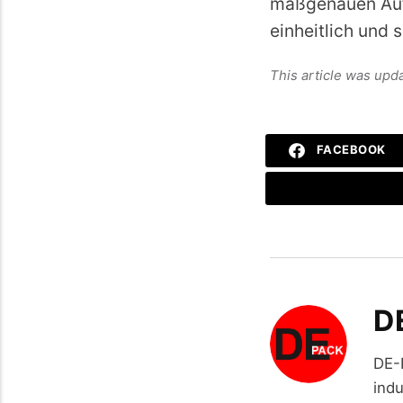
maßgenauen Aufn
einheitlich und s
This article was up
FACEBOOK
D
DE-
indu