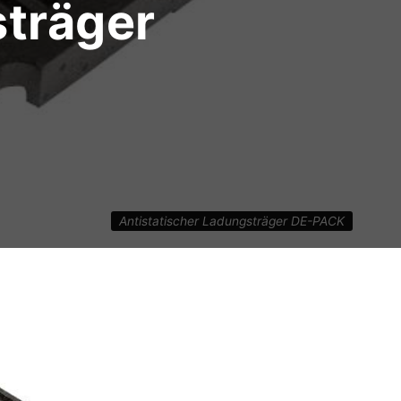
sträger
Antistatischer Ladungsträger DE-PACK