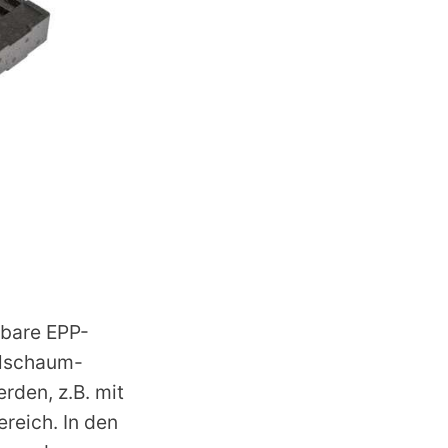
lbare EPP-
elschaum-
rden, z.B. mit
reich. In den